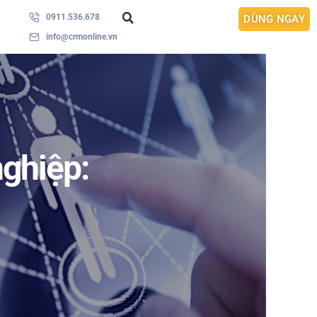
0911.536.678
DÙNG NGAY
info@crmonline.vn
ghiệp: