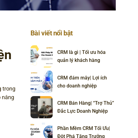
Bài viết nổi bật
ện
CRM là gì | Tối ưu hóa
quản lý khách hàng
CRM đám mây| Lợi ích
cho doanh nghiệp
 trong
p nâng
CRM Bán Hàng| “Trợ Thủ”
Đắc Lực Doanh Nghiệp
Phần Mềm CRM Tối Ưu|
Đột Phá Tăng Trưởng