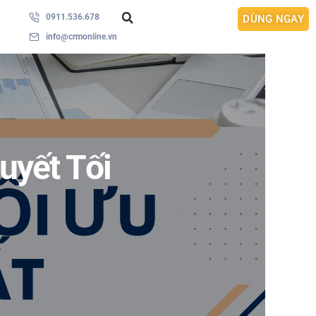
0911.536.678
DÙNG NGAY
info@crmonline.vn
uyết Tối