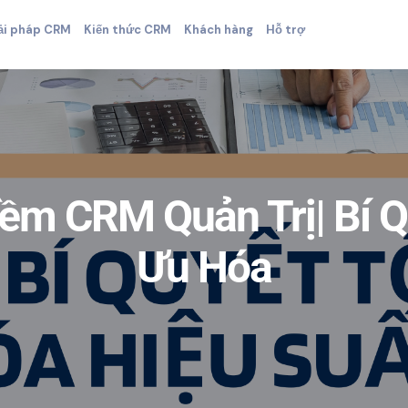
ải pháp CRM
Kiến thức CRM
Khách hàng
Hỗ trợ
m CRM Quản Trị| Bí Q
Ưu Hóa