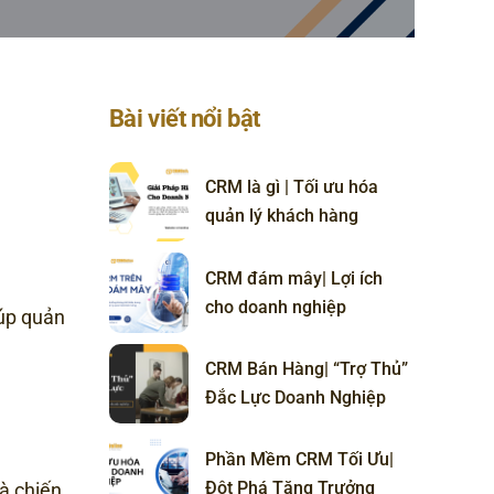
Bài viết nổi bật
CRM là gì | Tối ưu hóa
quản lý khách hàng
CRM đám mây| Lợi ích
cho doanh nghiệp
iúp quản
CRM Bán Hàng| “Trợ Thủ”
Đắc Lực Doanh Nghiệp
Phần Mềm CRM Tối Ưu|
Đột Phá Tăng Trưởng
à chiến